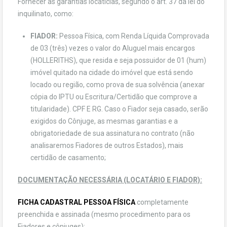
Fornecer as garantias locatícias, segundo o art. 37 da lei do
inquilinato, como:
FIADOR:
Pessoa Física, com Renda Líquida Comprovada
de 03 (três) vezes o valor do Aluguel mais encargos
(HOLLERITHS), que resida e seja possuidor de 01 (hum)
imóvel quitado na cidade do imóvel que está sendo
locado ou região, como prova de sua solvência (anexar
cópia do IPTU ou Escritura/Certidão que comprove a
titularidade). CPF E RG. Caso o Fiador seja casado, serão
exigidos do Cônjuge, as mesmas garantias e a
obrigatoriedade de sua assinatura no contrato (não
analisaremos Fiadores de outros Estados), mais
certidão de casamento;
DOCUMENTAÇÃO NECESSÁRIA (LOCATÁRIO E FIADOR):
FICHA CADASTRAL PESSOA FÍSICA
completamente
preenchida e assinada (mesmo procedimento para os
Fiadores e cônjuges);