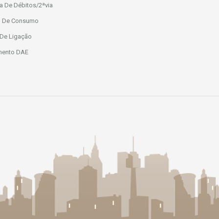
a De Débitos/2ªvia
io De Consumo
 De Ligação
mento DAE