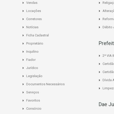
Vendas
Religa
Locações
Alteraç
Corretores
Reform
Notícias
Débito
Ficha Cadastral
Prefei
Proprietário
Inquilino
2ª VIA 
Fiador
Certidã
Jurídico
Certidã
Legislação
Dívida 
Documentos Necessários
Limpeza
Serviços
Favoritos
Dae Ju
Consórcio