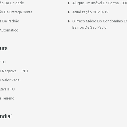
ção Da Unidade
Alugue Um Imóvel De Forma 100%
ão De Entrega Conta
Atualização COVID-19
a De Padrão
O Preço Médio Do Condomínio E
Bairros De São Paulo
 Automático
tura
IPTU
o Negativa – IPTU
o Valor Venal
Ativa IPTU
 Terreno
ndiaí