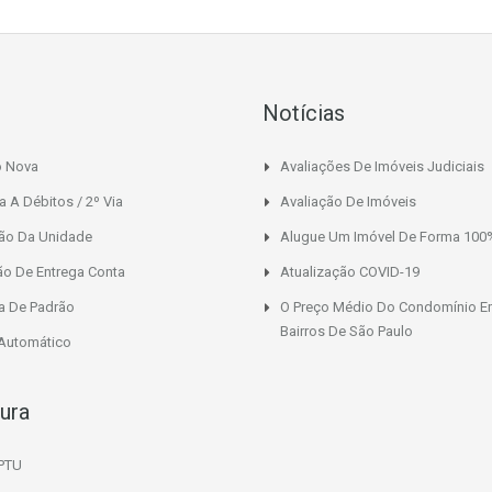
Notícias
o Nova
Avaliações De Imóveis Judiciais
a A Débitos / 2º Via
Avaliação De Imóveis
ção Da Unidade
Alugue Um Imóvel De Forma 100%
ão De Entrega Conta
Atualização COVID-19
a De Padrão
O Preço Médio Do Condomínio E
Bairros De São Paulo
 Automático
tura
IPTU