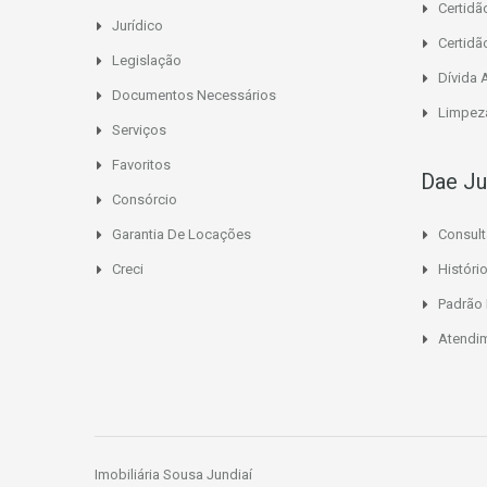
Certidã
Jurídico
Certidã
Legislação
Dívida 
Documentos Necessários
Limpeza
Serviços
Favoritos
Dae Ju
Consórcio
Garantia De Locações
Consult
Creci
Histór
Padrão
Atendi
Imobiliária Sousa Jundiaí