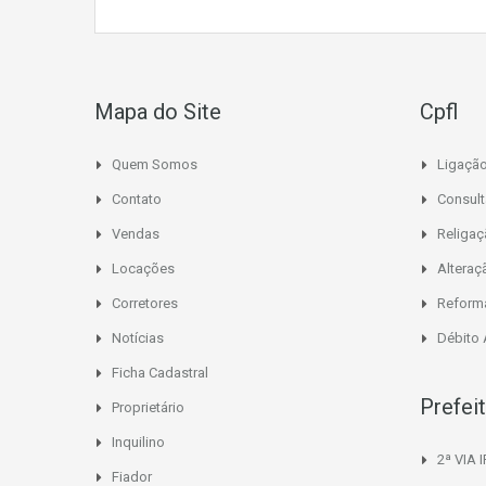
Mapa do Site
Cpfl
Quem Somos
Ligaçã
Contato
Consult
Vendas
Religa
Locações
Alteraç
Corretores
Reform
Notícias
Débito
Ficha Cadastral
Prefei
Proprietário
Inquilino
2ª VIA 
Fiador