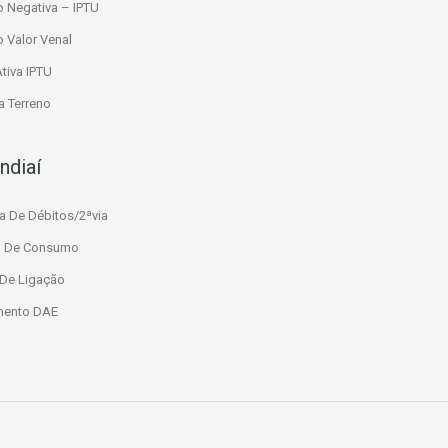
o Negativa – IPTU
o Valor Venal
Ativa IPTU
 Terreno
ndiaí
a De Débitos/2ªvia
io De Consumo
 De Ligação
mento DAE