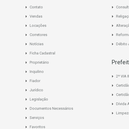
Contato
Consult
Vendas
Religa
Locações
Alteraç
Corretores
Reform
Notícias
Débito
Ficha Cadastral
Prefei
Proprietário
Inquilino
2ª VIA 
Fiador
Certidã
Jurídico
Certidã
Legislação
Dívida 
Documentos Necessários
Limpeza
Serviços
Favoritos