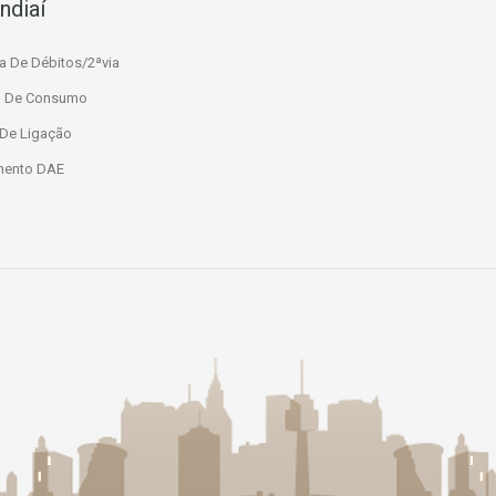
ndiaí
a De Débitos/2ªvia
io De Consumo
 De Ligação
mento DAE