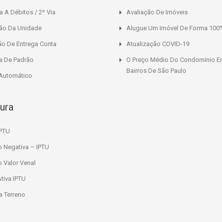
a A Débitos / 2º Via
Avaliação De Imóveis
ção Da Unidade
Alugue Um Imóvel De Forma 100%
ão De Entrega Conta
Atualização COVID-19
a De Padrão
O Preço Médio Do Condomínio E
Bairros De São Paulo
 Automático
tura
IPTU
o Negativa – IPTU
o Valor Venal
Ativa IPTU
 Terreno