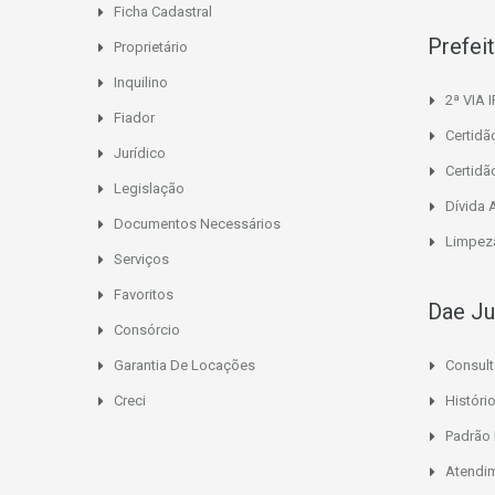
Ficha Cadastral
Prefei
Proprietário
Inquilino
2ª VIA 
Fiador
Certidã
Jurídico
Certidã
Legislação
Dívida 
Documentos Necessários
Limpeza
Serviços
Favoritos
Dae Ju
Consórcio
Garantia De Locações
Consult
Creci
Histór
Padrão
Atendi