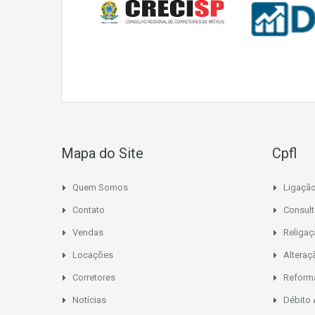
Mapa do Site
Cpfl
Quem Somos
Ligaçã
Contato
Consult
Vendas
Religa
Locações
Alteraç
Corretores
Reform
Notícias
Débito