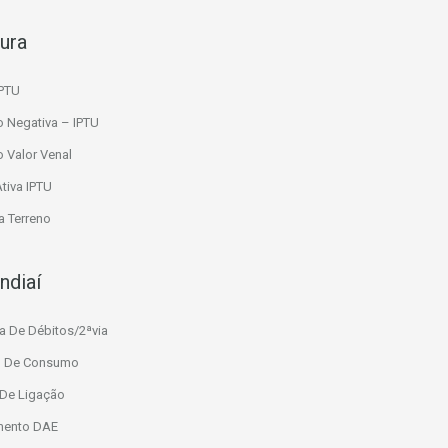
tura
IPTU
o Negativa – IPTU
o Valor Venal
Ativa IPTU
 Terreno
ndiaí
a De Débitos/2ªvia
io De Consumo
 De Ligação
mento DAE