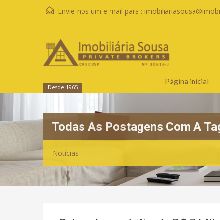
Envie-nos um e-mail para :
imobiliariasousa@imobi
Página inicial
Desde 1965
Todas As Postagens Com A Ta
Notícias